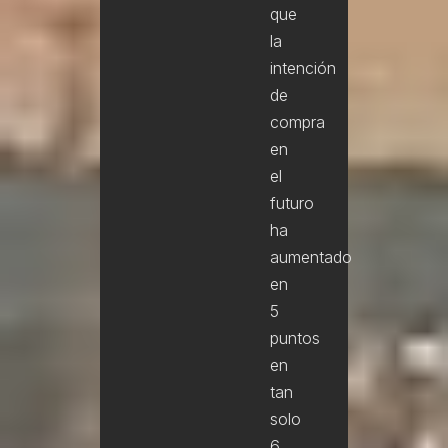
que
la
intención
de
compra
en
el
futuro
ha
aumentado
en
5
puntos
en
tan
solo
6