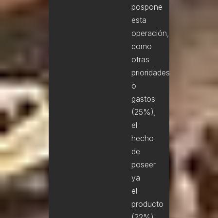
pospone
esta
operación,
como
otras
prioridades
o
gastos
(25%),
el
hecho
de
poseer
ya
el
producto
(22%)