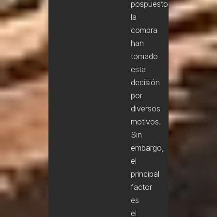
pospuesto
la
compra
han
tomado
esta
decisión
por
diversos
motivos.
Sin
embargo,
el
principal
factor
es
el