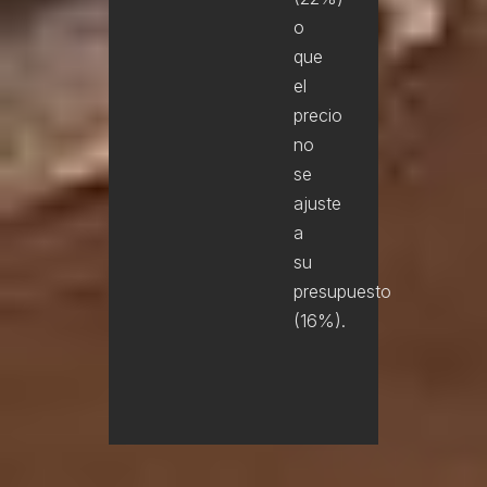
o
que
el
precio
no
se
ajuste
a
su
presupuesto
(16%).