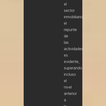
el
sector
inmobiliario,
el
repunte
de
las
actividades
es
evidente,
superando
incluso
el
nivel
anterior
a