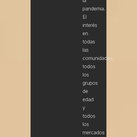
la
pandemia.
El
interés
en
todas
las
comunidades,
todos
los
grupos
de
edad
y
todos
los
mercados