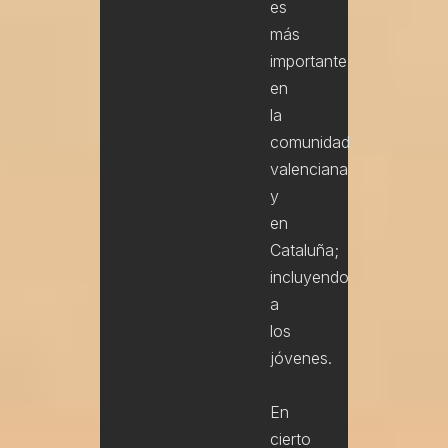
es
más
importante
en
la
comunidad
valenciana
y
en
Cataluña;
incluyendo
a
los
jóvenes.
En
cierto