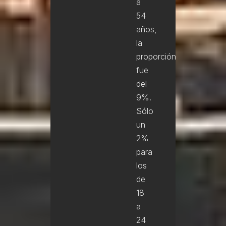
a
54
años,
la
proporción
fue
del
9%.
Sólo
un
2%
para
los
de
18
a
24