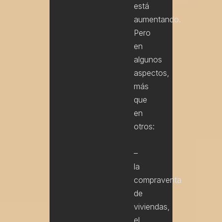
está
aumentando.
Pero
en
algunos
aspectos,
más
que
en
otros:
–
la
compraventa
de
viviendas,
el