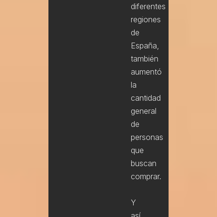
diferentes
regiones
de
Nombre
España,
también
aumentó
Email
la
cantidad
Teléfono
general
de
Servicio
personas
que
buscan
Y / O
comprar.
Y
así