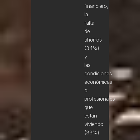
financiero,
la
falta
de
ahorros
(34%)
y
las
condiciones
económicas
o
profesionales
que
están
viviendo
(33%)