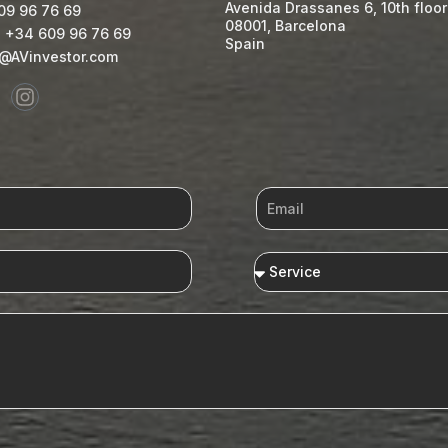
Avenida Drassanes 6, 10th floor
09 96 76 69
08001, Barcelona
 +34 609 96 76 69
Spain
o@AVinvestor.com